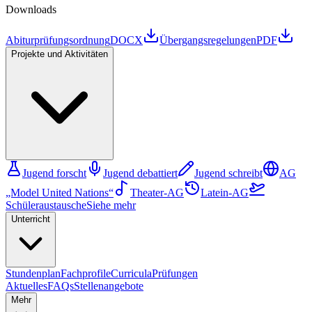
Downloads
Abiturprüfungsordnung
DOCX
Übergangsregelungen
PDF
Projekte und Aktivitäten
Jugend forscht
Jugend debattiert
Jugend schreibt
AG
„Model United Nations“
Theater-AG
Latein-AG
Schüleraustausche
Siehe mehr
Unterricht
Stundenplan
Fachprofile
Curricula
Prüfungen
Aktuelles
FAQs
Stellenangebote
Mehr